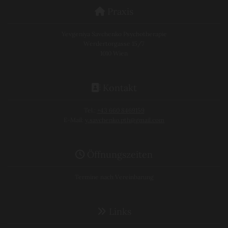
Praxis

Yevgeniya Savchenko Psychotherapie
Werdertorgasse 15/7
1010 Wien
Kontakt

Tel.:
+43 660 8469159
E-Mail:
y.savchenko.pth@gmail.com
Öffnungszeiten

Termine nach Vereinbarung
Links
