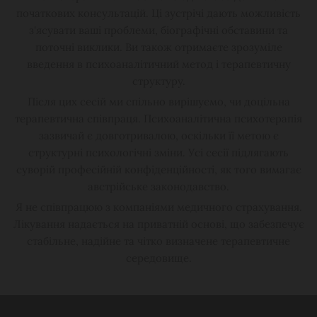
початкових консультацій. Ці зустрічі дають можливість
з'ясувати ваші проблеми, біографічні обставини та
поточні виклики. Ви також отримаєте зрозуміле
введення в психоаналітичний метод і терапевтичну
структуру.
Після цих сесій ми спільно вирішуємо, чи доцільна
терапевтична співпраця. Психоаналітична психотерапія
зазвичай є довготривалою, оскільки її метою є
структурні психологічні зміни. Усі сесії підлягають
суворій професійній конфіденційності, як того вимагає
австрійське законодавство.
Я не співпрацюю з компаніями медичного страхування.
Лікування надається на приватній основі, що забезпечує
стабільне, надійне та чітко визначене терапевтичне
середовище.