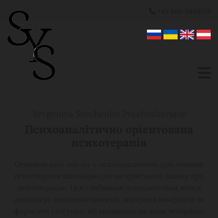
+43 660 8469159

Yevgeniya Savchenko Psychotherapie
Психоаналітично орієнтована
психотерапія
Основою моїх послуг є психоаналітично орієнтована
психотерапія відповідно до австрійського закону про
психотерапію. Цей глибинний психологічний метод
досліджує несвідомі процеси, внутрішні конфлікти та
формуючі стосунки, які впливають на ваше теперішнє